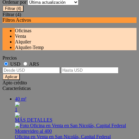
Ordenar por
Filtrar
(4)
Filtrar
(4)
Filtros Activos
Oficinas
Venta
Alquiler
Alquiler-Temp
Precios
USD
ARS
Aplicar
Apto crédito
Características
40 m²
1
MÁS DETALLES
Oficina en Venta en San Nicolás, Capital Federal