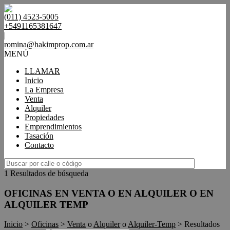
(011) 4523-5005
+5491165381647
|
romina@hakimprop.com.ar
MENÚ
LLAMAR
Inicio
La Empresa
Venta
Alquiler
Propiedades
Emprendimientos
Tasación
Contacto
1 Resultados de búsqueda
OFICINAS EN VENTA O EN ALQUILER O EN
ALQUILER TEMP
Inicio
>
Oficinas
>
Venta
o
Alquiler
o
Alquiler-Temp
> Resultados