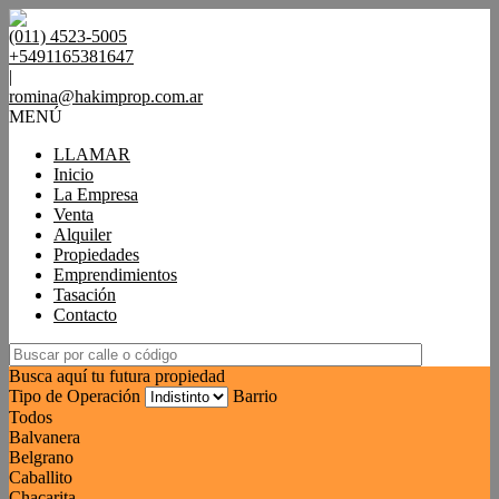
(011) 4523-5005
+5491165381647
|
romina@hakimprop.com.ar
MENÚ
LLAMAR
Inicio
La Empresa
Venta
Alquiler
Propiedades
Emprendimientos
Tasación
Contacto
Busca aquí tu futura propiedad
Tipo de Operación
Barrio
Todos
Balvanera
Belgrano
Caballito
Chacarita